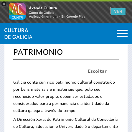
×
Axenda Cultura
VER
Xunta de Galicia
Aplicación gratuíta - En Google Play
Saltar al menú
M
INICIO
0
Vostede
PATRIMONIO
está
Escoitar
aquí
Galicia conta cun rico patrimonio cultural constituído
por bens materiais e inmateriais que, polo seu
recoñecido valor propio, deben ser estudados e
considerados para a permanencia e a identidade da
cultura galega a través do tempo.
A Dirección Xeral do Patrimonio Cultural da Consellería
de Cultura, Educación e Universidade é o departamento