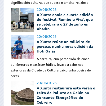
significación cultural que supera o ámbito relixioso
20/06/2026
A Xunta apoia a cuarta edición
do festival ‘Rumboia Viva’, que
se celebrará o 27 de xuño en
Abadín
20/06/2026
A Xunta reúne un milleiro de
persoas nunha nova edición da
Holi Gaiás
A carreira, cun percorrido de cinco
quilómetros e carácter lúdico, lévase a cabo nos
exteriores da Cidade da Cultura baixo unha poeira de
cores
20/06/2026
A Xunta restaurará este verán o
teito da Palloza de Galán no
Conxunto Etnográfico do
Cebreiro