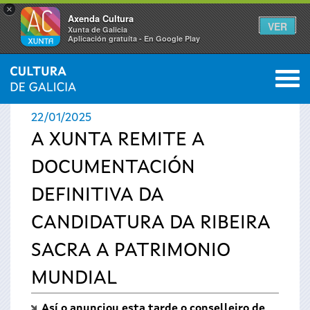
×
Axenda Cultura
VER
Xunta de Galicia
Aplicación gratuíta - En Google Play
Saltar al menú
M
INICIO
›
ACTUALIDADE
0
Vostede
22/01/2025
está
A XUNTA REMITE A
DOCUMENTACIÓN
aquí
DEFINITIVA DA
CANDIDATURA DA RIBEIRA
SACRA A PATRIMONIO
MUNDIAL
Así o anunciou esta tarde o conselleiro de