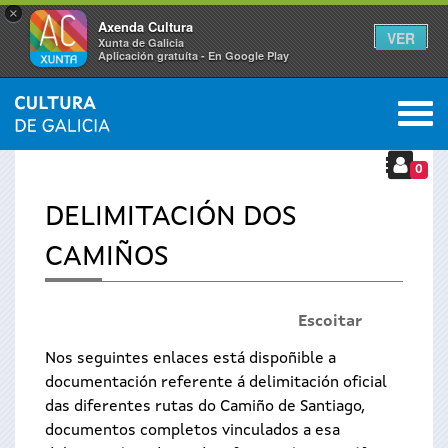
×
Axenda Cultura
VER
Xunta de Galicia
Aplicación gratuíta - En Google Play
Saltar al menú
M
INICIO
›
PATRIMONIO
›
CAMIÑOS DE SANTIAGO
Vostede
0
está
DELIMITACIÓN DOS
aquí
CAMIÑOS
Escoitar
Nos seguintes enlaces está dispoñible a
documentación referente á delimitación oficial
das diferentes rutas do Camiño de Santiago,
documentos completos vinculados a esa