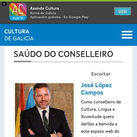
×
Axenda Cultura
VER
Xunta de Galicia
Aplicación gratuíta - En Google Play
Saltar al menú
M
INICIO
0
Vostede
SAÚDO DO CONSELLEIRO
está
Escoitar
aquí
José López
Campos
Como conselleiro de
Cultura, Lingua e
Xuventude quero
darlles a benvida a
este espazo web do