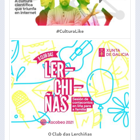
#CulturaLike
O Club das Lerchiñas