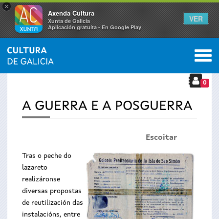
×
Axenda Cultura
VER
Xunta de Galicia
Aplicación gratuíta - En Google Play
Saltar al menú
M
INICIO
›
TEMAS
›
ILLA DE SAN SIMÓN
›
A HISTORIA
Vostede
0
está
A GUERRA E A POSGUERRA
aquí
Escoitar
Tras o peche do
lazareto
realizáronse
diversas propostas
de reutilización das
instalacións, entre