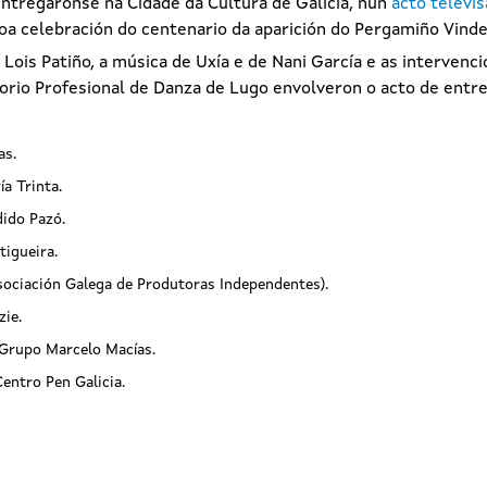
ntregáronse na Cidade da Cultura de Galicia, nun
acto televi
coa celebración do centenario da aparición do Pergamiño Vinde
Lois Patiño, a música de Uxía e de Nani García e as intervenc
orio Profesional de Danza de Lugo envolveron o acto de entre
as.
ía Trinta.
dido Pazó.
tigueira.
Asociación Galega de Produtoras Independentes).
zie.
 Grupo Marcelo Macías.
Centro Pen Galicia.