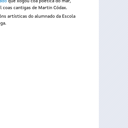
sado
que xogou coa poética do mar,
l coas cantigas de Martin Códax.
ións artísticas do alumnado da Escola
ga.