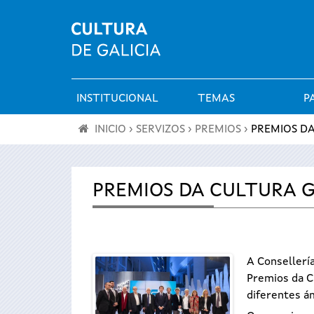
INSTITUCIONAL
TEMAS
P
Menú
INICIO
›
SERVIZOS
›
PREMIOS
›
PREMIOS D
principal
Vostede
está
PREMIOS DA CULTURA 
aquí
A Consellería
Premios da Cu
diferentes ám