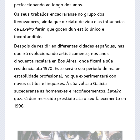
perfeccionando ao longo dos anos.
Os seus traballos encadraranse no grupo dos
Renovadores, aínda que o relato de vida e as influencias
de
Laxeiro
farán que gocen dun estilo único e
inconfundible.
Despois de residir en diferentes cidades españolas, nas
que irá evolucionando artisticamente, nos anos
cincuenta recalará en Bos Aires, onde fixará a súa
residencia ata 1970. Este será o seu período de maior
estabilidade profesional, no que experimentará con
novos estilos e linguaxes. Á súa volta a Galicia
sucederanse as homenaxes e recoñecementos.
Laxeiro
gozará dun merecido prestixio ata o seu falecemento en
1996.