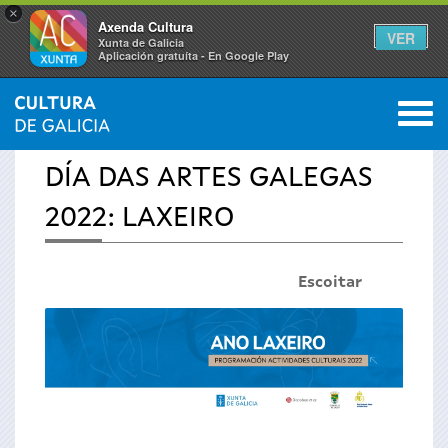
×
Axenda Cultura
VER
Xunta de Galicia
Aplicación gratuíta - En Google Play
Saltar al menú
M
INICIO
›
ESPECIAIS
0
Vostede
DÍA DAS ARTES GALEGAS
está
2022: LAXEIRO
aquí
Escoitar