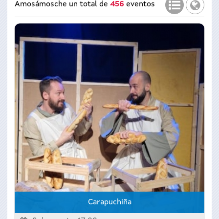
Lista
Mapa
Amosámosche un total de
456
eventos
Carapuchiña