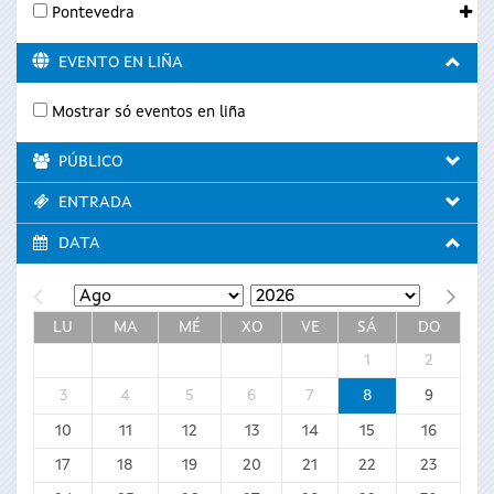
Pontevedra
EVENTO EN LIÑA
Mostrar só eventos en liña
PÚBLICO
ENTRADA
DATA
LU
MA
MÉ
XO
VE
SÁ
DO
1
2
3
4
5
6
7
8
9
10
11
12
13
14
15
16
17
18
19
20
21
22
23