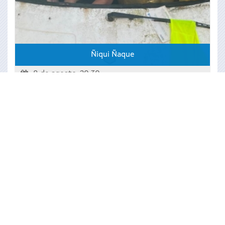
Ñiqui Ñaque
8 de agosto, 20:30
Rúa do Curro
Noia