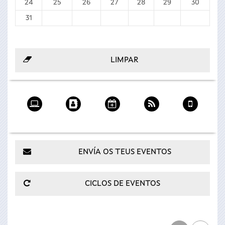
24
25
26
27
28
29
30
31
Axenda
A miña
No meu
Axenda
Descargar
na miña
axenda
calendario
RSS
a app
web
móbil