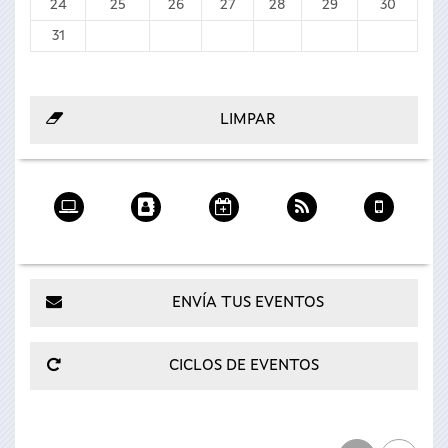
24
25
26
27
28
29
30
31
Agenda
Mi
En mi
Agenda
Descargar
en mi
agenda
calendario
RSS
la app
web
móvil