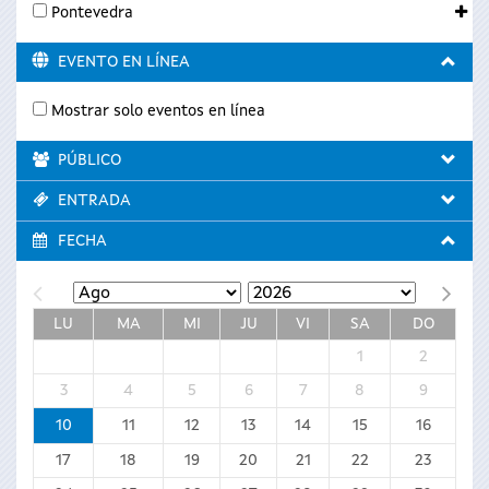
Pontevedra
EVENTO EN LÍNEA
Mostrar solo eventos en línea
PÚBLICO
ENTRADA
FECHA
LU
MA
MI
JU
VI
SA
DO
1
2
3
4
5
6
7
8
9
10
11
12
13
14
15
16
17
18
19
20
21
22
23