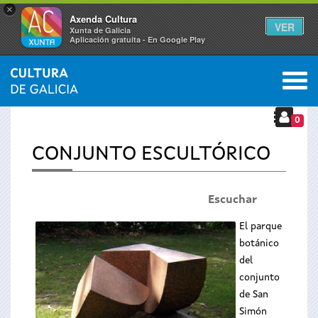
×
Axenda Cultura
VER
Xunta de Galicia
Aplicación gratuíta - En Google Play
Saltar al menú
M
INICIO
›
TEMAS
›
ISLA DE SAN SIMÓN
›
EL ARTE
Se
0
encuentra
CONJUNTO ESCULTÓRICO
usted
Escuchar
aquí
El parque
botánico
del
conjunto
de San
Simón