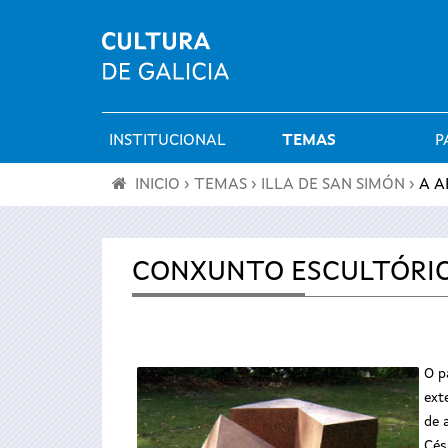
INSTITUCIONAL
TEMAS
P
Menú
INICIO
›
TEMAS
›
ILLA DE SAN SIMÓN
›
A A
principal
Vostede
está
CONXUNTO ESCULTÓRI
aquí
O p
ext
de 
Cés