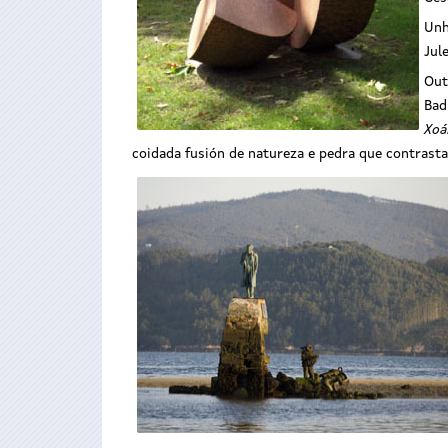
Unh
Jul
Out
Bad
Xoá
coidada fusión de natureza e pedra que contrasta