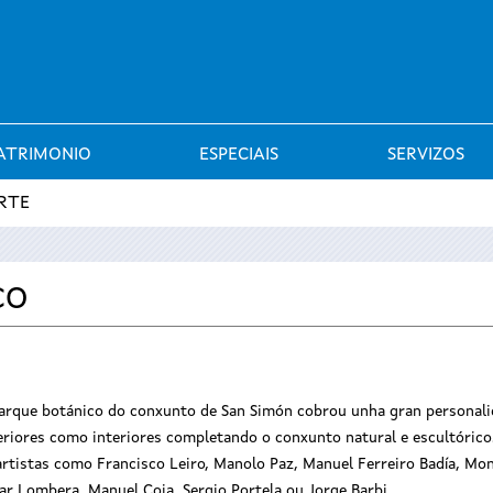
Saltar al menú
ATRIMONIO
ESPECIAIS
SERVIZOS
RTE
CO
arque botánico do conxunto de San Simón cobrou unha gran personali
eriores como interiores completando o conxunto natural e escultórico
artistas como Francisco Leiro, Manolo Paz, Manuel Ferreiro Badía, Monc
ar Lombera, Manuel Coia, Sergio Portela ou Jorge Barbi.