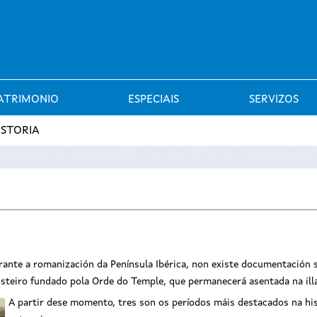
Saltar al menú
ATRIMONIO
ESPECIAIS
SERVIZOS
ISTORIA
rante a romanización da Península Ibérica, non existe documentación 
steiro fundado pola Orde do Temple, que permanecerá asentada na illa 
A partir dese momento, tres son os períodos máis destacados na hi