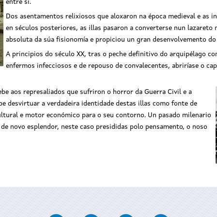
entre si.
Dos asentamentos relixiosos que aloxaron na época medieval e as inc
en séculos posteriores, as illas pasaron a converterse nun lazaret
absoluta da súa fisionomía e propiciou un gran desenvolvemento do
A principios do século XX, tras o peche definitivo do arquipélago c
enfermos infecciosos e de repouso de convalecentes, abriríase o cap
e aos represaliados que sufriron o horror da Guerra Civil e a
e desvirtuar a verdadeira identidade destas illas como fonte de
cultural e motor económico para o seu contorno. Un pasado milenario
de novo esplendor, neste caso presididas polo pensamento, o noso