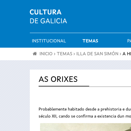
INSTITUCIONAL
TEMAS
P
Menú
INICIO
›
TEMAS
›
ILLA DE SAN SIMÓN
›
A H
principal
Vostede
está
AS ORIXES
aquí
Probablemente habitado desde a prehistoria e du
século XII, cando se confirma a existencia dun mo