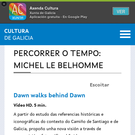
×
Axenda Cultura
VER
Xunta de Galicia
Aplicación gratuíta - En Google Play
Saltar al menú
M
INICIO
›
ESPECIAIS
›
PERCORRER O TEMPO
0
Vostede
PERCORRER O TEMPO:
está
MICHEL LE BELHOMME
aquí
Escoitar
Dawn walks behind Dawn
Vídeo HD. 5 min.
A partir do estudo das referencias históricas e
iconográficas do contexto do Camiño de Santiago e de
Galicia, propoño unha nova visión a través de