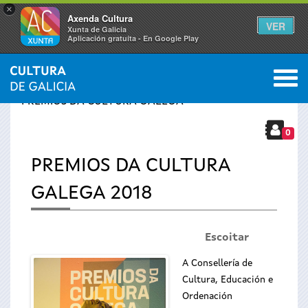
×
Axenda Cultura
VER
Xunta de Galicia
Aplicación gratuíta - En Google Play
Saltar al menú
M
INICIO
›
SERVIZOS
›
PREMIOS
›
Vostede
PREMIOS DA CULTURA GALEGA
está
0
PREMIOS DA CULTURA
aquí
GALEGA 2018
Escoitar
A Consellería de
Cultura, Educación e
Ordenación