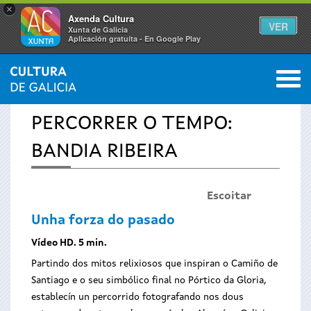
×
Axenda Cultura
VER
Xunta de Galicia
Aplicación gratuíta - En Google Play
Saltar al menú
M
INICIO
›
ESPECIAIS
›
PERCORRER O TEMPO
0
Vostede
PERCORRER O TEMPO:
está
BANDIA RIBEIRA
aquí
Escoitar
Unha forza do pasado
Vídeo HD. 5 min.
Partindo dos mitos relixiosos que inspiran o Camiño de
Santiago e o seu simbólico final no Pórtico da Gloria,
establecín un percorrido fotografando nos dous