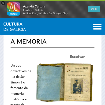
×
Axenda Cultura
VER
Xunta de Galicia
Aplicación gratuíta - En Google Play
Saltar al menú
M
INICIO
›
TEMAS
›
ILLA DE SAN SIMÓN
0
Vostede
A MEMORIA
está
Escoitar
aquí
U
n dos
obxectivos da
Illa de San
Simón é o
fomento da
memoria
histórica a