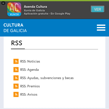
×
Axenda Cultura
VER
Xunta de Galicia
Aplicación gratuíta - En Google Play
Saltar al menú
M
INICIO
0
Se
RSS
encuentra
usted
RSS: Noticias
RSS: Agenda
aquí
RSS: Ayudas, subvenciones y becas
RSS: Premios
RSS: Avisos