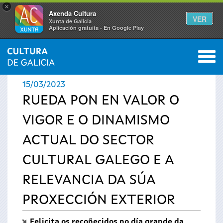
×
Axenda Cultura
VER
Xunta de Galicia
Aplicación gratuíta - En Google Play
Saltar al menú
M
INICIO
›
ACTUALIDADE
0
Vostede
15/03/2023
está
RUEDA PON EN VALOR O
VIGOR E O DINAMISMO
aquí
ACTUAL DO SECTOR
CULTURAL GALEGO E A
RELEVANCIA DA SÚA
PROXECCIÓN EXTERIOR
Felicita os recoñecidos no día grande da