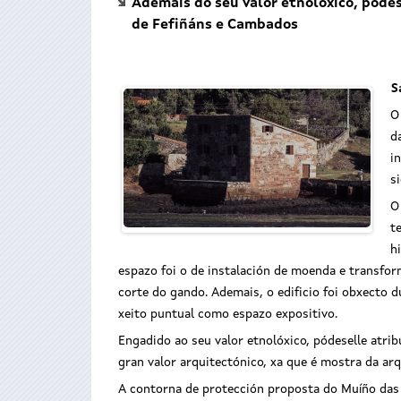
Ademais do seu valor etnolóxico, pódes
de Fefiñáns e Cambados
S
O
d
i
s
O
t
h
espazo foi o de instalación de moenda e transfor
corte do gando. Ademais, o edificio foi obxecto d
xeito puntual como espazo expositivo.
Engadido ao seu valor etnolóxico, pódeselle atri
gran valor arquitectónico, xa que é mostra da arq
A contorna de protección proposta do Muíño das 