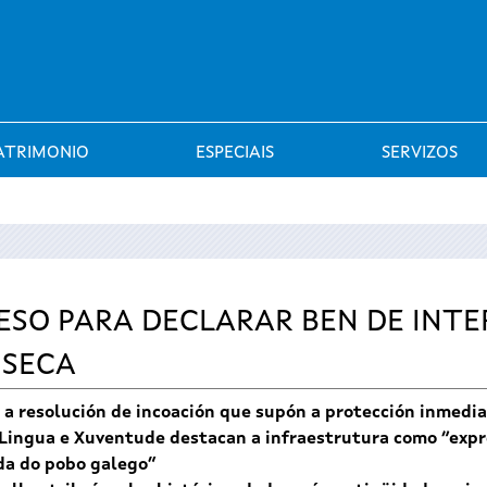
Saltar al menú
ATRIMONIO
ESPECIAIS
SERVIZOS
CESO PARA DECLARAR BEN DE INT
 SECA
xe a resolución de incoación que supón a protección inmedi
 Lingua e Xuventude destacan a infraestrutura como “expre
ida do pobo galego”