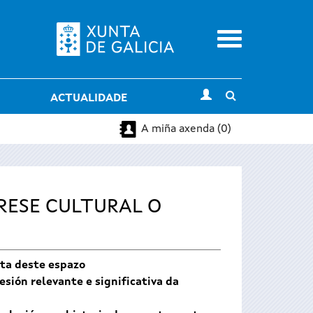
Menu
Toggle
ACTUALIDADE
search
A miña axenda (0)
ERESE CULTURAL O
ata deste espazo
sión relevante e significativa da