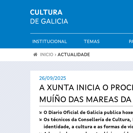
INSTITUCIONAL
TEMAS
P
Menú
INICIO
›
ACTUALIDADE
principal
Vostede
26/09/2025
está
A XUNTA INICIA O PRO
aquí
MUÍÑO DAS MAREAS DA
O Diario Oficial de Galicia publica ho
Os técnicos da Consellería de Cultura,
identidade, a cultura e as formas de v