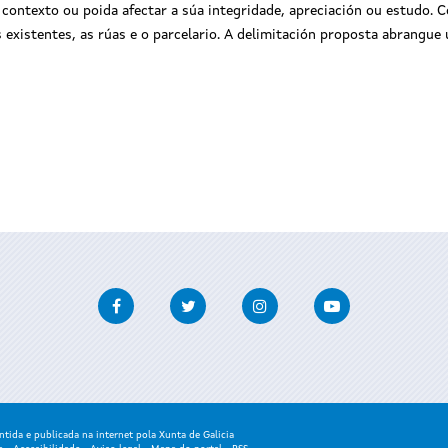
contexto ou poida afectar a súa integridade, apreciación ou estudo. 
s existentes, as rúas e o parcelario. A delimitación proposta abrangue 
Facebook
Twitter
Instagram
Youtube
ida e publicada na internet pola Xunta de Galicia