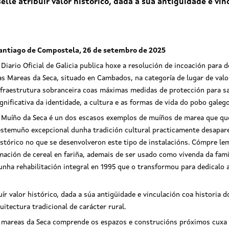
elle atribuír valor histórico, dada a súa antigüidade e vi
antiago de Compostela, 26 de setembro de 2025
 Diario Oficial de Galicia publica hoxe a resolución de incoación para
as Mareas da Seca, situado en Cambados, na categoría de lugar de valor
nfraestrutura sobranceira coas máximas medidas de protección para sa
ignificativa da identidade, a cultura e as formas de vida do pobo galeg
 Muíño da Seca é un dos escasos exemplos de muíños de marea que que
estemuño excepcional dunha tradición cultural practicamente desapare
istórico no que se desenvolveron este tipo de instalacións. Cómpre lem
mación de cereal en fariña, ademais de ser usado como vivenda da fami
unha rehabilitación integral en 1995 que o transformou para dedicalo a
buír valor histórico, dada a súa antigüidade e vinculación coa histori
uitectura tradicional de carácter rural.
mareas da Seca comprende os espazos e construcións próximos cuxa a