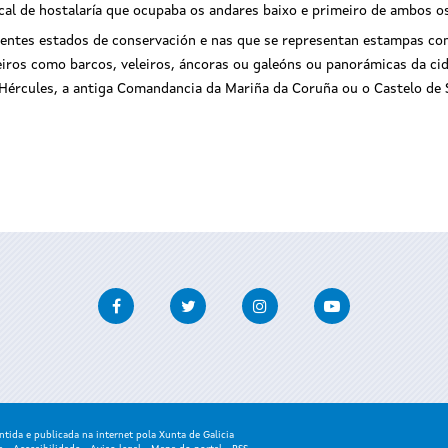
cal de hostalaría que ocupaba os andares baixo e primeiro de ambos o
erentes estados de conservación e nas que se representan estampas c
iros como barcos, veleiros, áncoras ou galeóns ou panorámicas da cid
Hércules, a antiga Comandancia da Mariña da Coruña ou o Castelo de 
Facebook
Twitter
Instagram
Youtube
ida e publicada na internet pola Xunta de Galicia