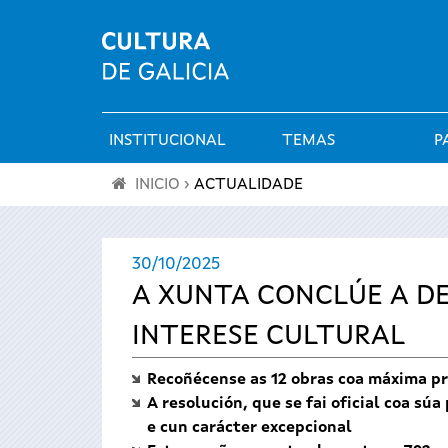
INSTITUCIONAL
TEMAS
P
Menú
INICIO
›
ACTUALIDADE
principal
Vostede
30/10/2025
está
A XUNTA CONCLÚE A DE
aquí
INTERESE CULTURAL
Recoñécense as 12 obras coa máxima pro
A resolución, que se fai oficial coa sú
e cun carácter excepcional