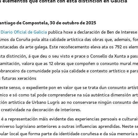
s elementos que contan con esta distinción en Galicia
antiago de Compostela, 30 de outubro de 2025
O
Diario Oficial de Galicia
publica hoxe a declaración de Ben de Interese
lmos da Coruña pola alta calidade artística das obras que, ademais, f
estacadas da arte galega. Este recoñecemento eleva ata os 792 os elem
sta distinción, á que deu o seu visto e prace o Consello da Xunta a p
ramitación, valora que as 12 obras que compoñen o conxunto mural me
obranceiro da comunidade pola súa calidade e contexto artístico e par
s futuras xeracións
este senso, o expediente pon en valor que se trata dun conxunto artís
único e só como tal pode comprenderse na súa auténtica dimensión art
ción artística de Urbano Lugrís ao no conservarse ningún conxunto de
creatividade na decoración de interiores.
é a representación máis evidente das experiencias persoais e culturai
universo lugrisiano anteriores a outras influencias aprendidas. Neste
ular local que forma parte da identidade coruñesa e da súa memoria soc