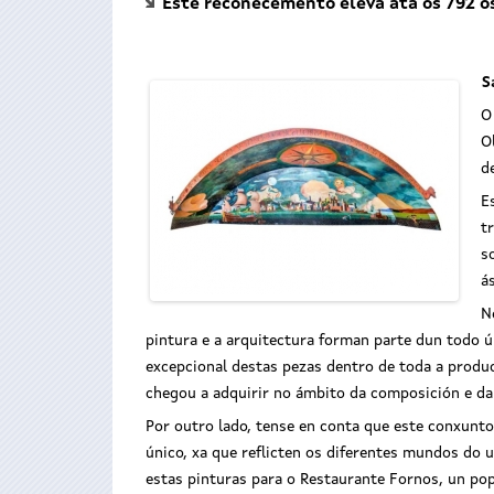
Este recoñecemento eleva ata os 792 o
S
O
d
E
t
s
á
N
pintura e a arquitectura forman parte dun todo 
excepcional destas pezas dentro de toda a produ
chegou a adquirir no ámbito da composición e da 
Por outro lado, tense en conta que este conxunto 
único, xa que reflicten os diferentes mundos do 
estas pinturas para o Restaurante Fornos, un pop