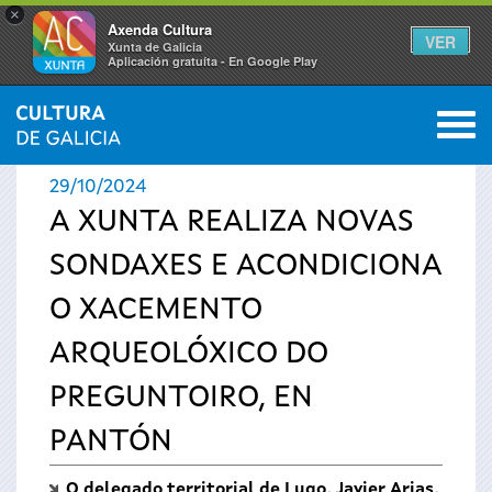
×
Axenda Cultura
VER
Xunta de Galicia
Aplicación gratuíta - En Google Play
Saltar al menú
M
INICIO
›
ACTUALIDADE
0
Vostede
29/10/2024
está
A XUNTA REALIZA NOVAS
SONDAXES E ACONDICIONA
aquí
O XACEMENTO
ARQUEOLÓXICO DO
PREGUNTOIRO, EN
PANTÓN
O delegado territorial de Lugo, Javier Arias,