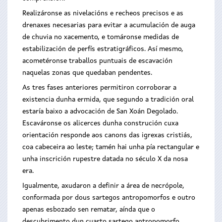
Realizáronse as nivelacións e recheos precisos e as
drenaxes necesarias para evitar a acumulación de auga
de chuvia no xacemento, e tomáronse medidas de
estabilización de perfís estratigráficos. Así mesmo,
acometéronse traballos puntuais de escavación
naquelas zonas que quedaban pendentes.
As tres fases anteriores permitiron corroborar a
existencia dunha ermida, que segundo a tradición oral
estaría baixo a advocación de San Xoán Degolado.
Escaváronse os alicerces dunha construción cuxa
orientación responde aos canons das igrexas cristiás,
coa cabeceira ao leste; tamén hai unha pía rectangular e
unha inscrición rupestre datada no século X da nosa
era.
Igualmente, axudaron a definir a área de necrópole,
conformada por dous sartegos antropomorfos e outro
apenas esbozado sen rematar, aínda que o
descubrimento dun cuarto sartego antropomorfo