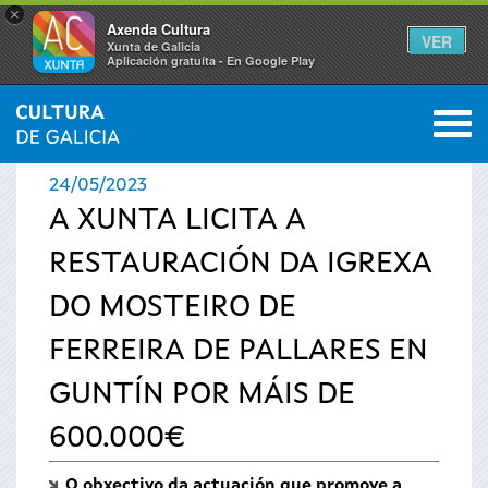
×
Axenda Cultura
VER
Xunta de Galicia
Aplicación gratuíta - En Google Play
Saltar al menú
M
INICIO
›
ACTUALIDADE
0
Vostede
24/05/2023
está
A XUNTA LICITA A
RESTAURACIÓN DA IGREXA
aquí
DO MOSTEIRO DE
FERREIRA DE PALLARES EN
GUNTÍN POR MÁIS DE
600.000€
O obxectivo da actuación que promove a