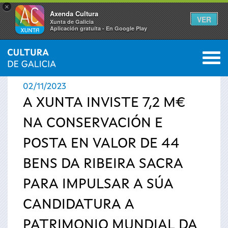
×
Axenda Cultura
VER
Xunta de Galicia
Aplicación gratuíta - En Google Play
Saltar al menú
M
INICIO
›
ACTUALIDADE
0
Vostede
02/11/2023
está
A XUNTA INVISTE 7,2 M€
NA CONSERVACIÓN E
aquí
POSTA EN VALOR DE 44
BENS DA RIBEIRA SACRA
PARA IMPULSAR A SÚA
CANDIDATURA A
PATRIMONIO MUNDIAL DA