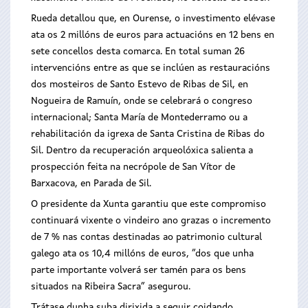
Rueda detallou que, en Ourense, o investimento elévase
ata os 2 millóns de euros para actuacións en 12 bens en
sete concellos desta comarca. En total suman 26
intervencións entre as que se inclúen as restauracións
dos mosteiros de Santo Estevo de Ribas de Sil, en
Nogueira de Ramuín, onde se celebrará o congreso
internacional; Santa María de Montederramo ou a
rehabilitación da igrexa de Santa Cristina de Ribas do
Sil. Dentro da recuperación arqueolóxica salienta a
prospección feita na necrópole de San Vítor de
Barxacova, en Parada de Sil.
O presidente da Xunta garantiu que este compromiso
continuará vixente o vindeiro ano grazas o incremento
de 7 % nas contas destinadas ao patrimonio cultural
galego ata os 10,4 millóns de euros, “dos que unha
parte importante volverá ser tamén para os bens
situados na Ribeira Sacra” asegurou.
Trátase dunha suba dirixida a seguir coidando,