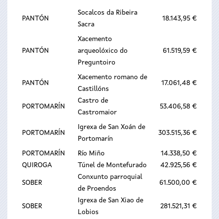
Socalcos da Ribeira
PANTÓN
18.143,95 €
Sacra
Xacemento
PANTÓN
arqueolóxico do
61.519,59 €
Preguntoiro
Xacemento romano de
PANTÓN
17.061,48 €
Castillóns
Castro de
PORTOMARÍN
53.406,58 €
Castromaior
Igrexa de San Xoán de
PORTOMARÍN
303.515,36 €
Portomarín
PORTOMARÍN
Río Miño
14.338,50 €
QUIROGA
Túnel de Montefurado
42.925,56 €
Conxunto parroquial
SOBER
61.500,00 €
de Proendos
Igrexa de San Xiao de
SOBER
281.521,31 €
Lobios