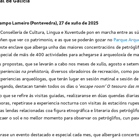
al de Galicia
ampo Lameiro (Pontevedra), 27 de xuño de 2025
 Consellería de Cultura, Lingua e Xuventude pon en marcha entre as sú
eñen que ver co patrimonio, e as que se poderán gozar no
Parque Arqu
este enclave que alberga unha das maiores concentracións de petróglif
special de máis de 400 actividades para achegarse á arqueoloxía de man
s propostas, que se levarán a cabo nos meses de xullo, agosto e setem
xperiencias na prehistoria,
diversos obradoiros de recreación, como pod
xperiencias arqueólogas, que terán lugar en sesión matinal e sesión d
ogando, destacan tamén todos os días o ‘
escape room’ O tesouro das 
o que se refire ás visitas guiadas, realizaranse en dúas quendas diari
0 horas, repetirase a experiencia nocturna con visitas ás estacións r
sas lendas relacionadas coa figura etnográfica e literaria dos petrógl
 caer o sol e no mellor momento para observar os petróglifos, cun pas
arase un evento destacado e especial cada mes, que albergará concerto