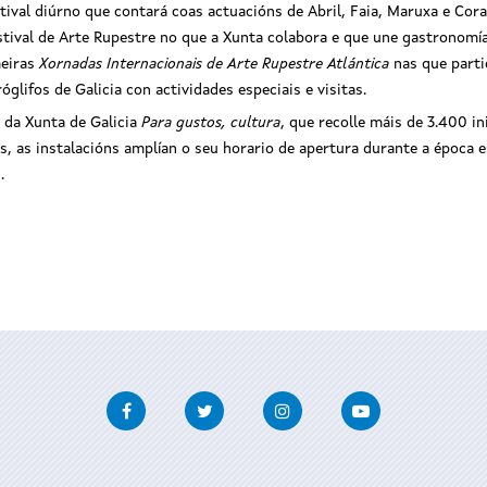
stival diúrno que contará coas actuacións de Abril, Faia, Maruxa e Co
estival de Arte Rupestre no que a Xunta colabora e que une gastronomí
meiras
Xornadas Internacionais de Arte Rupestre Atlántica
nas que parti
glifos de Galicia con actividades especiais e visitas.
 da Xunta de Galicia
Para gustos, cultura
, que recolle máis de 3.400 in
 as instalacións amplían o seu horario de apertura durante a época est
.
Facebook
Twitter
Instagram
Youtube