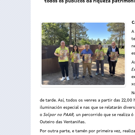
todos os públicos da riqueza patrimoni
C
A
t
n
e
A
E
e
x
N
de tarde. Así, todos os venres a partir das 22,0
iluminación especial e nas que se relatarán diver
o
Solpor no PAAR,
un percorrido que se realiza ó
Outeiro das Ventaniñas.
Por outra parte, e tamén por primeira vez, realiz