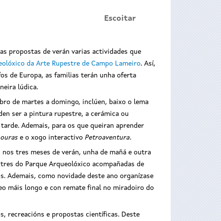
Escoitar
as propostas de verán varias actividades que
eolóxico da Arte Rupestre de Campo Lameiro
. Así,
os de Europa, as familias terán unha oferta
eira lúdica.
bro de martes a domingo, inclúen, baixo o lema
en ser a pintura rupestre, a cerámica ou
e tarde. Ademais, para os que queiran aprender
mouras
e o xogo interactivo
Petroaventura
.
as nos tres meses de verán, unha de mañá e outra
upestres do Parque Arqueolóxico acompañadas de
ifos. Ademais, como novidade deste ano organízase
eo máis longo e con remate final no miradoiro do
s, recreacións e propostas científicas. Deste