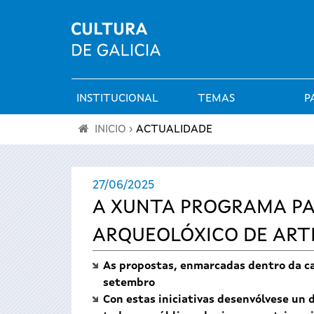
INSTITUCIONAL
TEMAS
P
Menú
INICIO
›
ACTUALIDADE
principal
Vostede
27/06/2025
está
A XUNTA PROGRAMA PAR
aquí
ARQUEOLÓXICO DE ART
As propostas, enmarcadas dentro da 
setembro
Con estas iniciativas desenvólvese un 