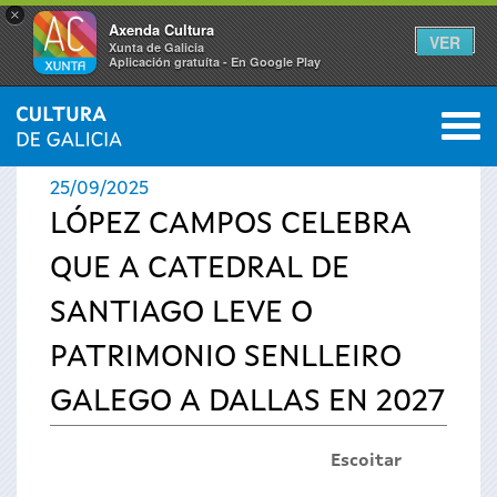
×
Axenda Cultura
VER
Xunta de Galicia
Aplicación gratuíta - En Google Play
Saltar al menú
M
INICIO
›
ACTUALIDADE
0
Vostede
25/09/2025
está
LÓPEZ CAMPOS CELEBRA
QUE A CATEDRAL DE
aquí
SANTIAGO LEVE O
PATRIMONIO SENLLEIRO
GALEGO A DALLAS EN 2027
Escoitar