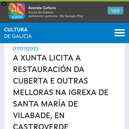
×
Axenda Cultura
VER
Xunta de Galicia
Aplicación gratuíta - En Google Play
Saltar al menú
M
INICIO
›
ACTUALIDADE
0
Vostede
07/07/2023
está
A XUNTA LICITA A
RESTAURACIÓN DA
aquí
CUBERTA E OUTRAS
MELLORAS NA IGREXA DE
SANTA MARÍA DE
VILABADE, EN
CASTROVERDE