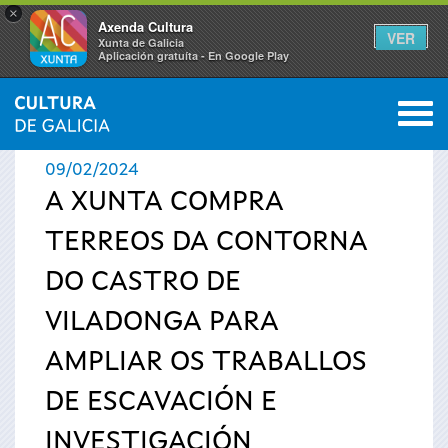
×
Axenda Cultura
VER
Xunta de Galicia
Aplicación gratuíta - En Google Play
Saltar al menú
M
INICIO
›
ACTUALIDADE
0
Vostede
09/02/2024
está
A XUNTA COMPRA
TERREOS DA CONTORNA
aquí
DO CASTRO DE
VILADONGA PARA
AMPLIAR OS TRABALLOS
DE ESCAVACIÓN E
INVESTIGACIÓN