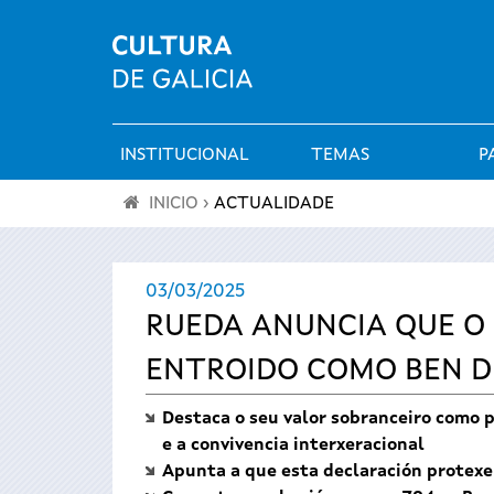
INSTITUCIONAL
TEMAS
P
Menú
INICIO
›
ACTUALIDADE
principal
Vostede
03/03/2025
está
RUEDA ANUNCIA QUE O
aquí
ENTROIDO COMO BEN D
Destaca o seu valor sobranceiro como p
e a convivencia interxeracional
Apunta a que esta declaración protexe