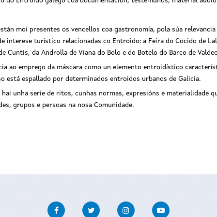
o do Entroido galego coa documentación, testemuños, material audiovi
están moi presentes os vencellos coa gastronomía, pola súa relevancia
 interese turístico relacionadas co Entroido: a Feira do Cocido de Lalí
de Cuntis, da Androlla de Viana do Bolo e do Botelo do Barco de Valdeo
cia ao emprego da máscara como un elemento entroidístico característi
uso está espallado por determinados entroidos urbanos de Galicia.
 hai unha serie de ritos, cunhas normas, expresións e materialidade q
ades, grupos e persoas na nosa Comunidade.
Facebook
Twitter
Instagram
Youtube