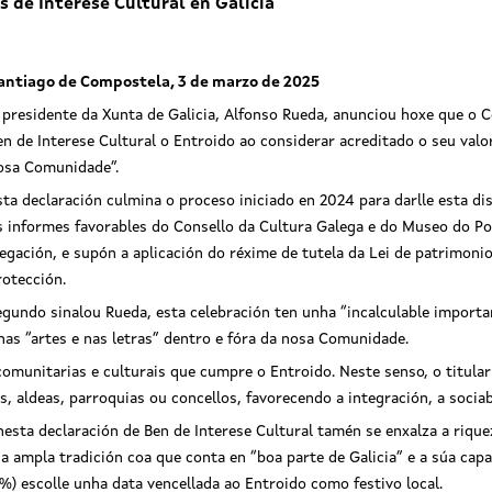
s de Interese Cultural en Galicia
antiago de Compostela, 3 de marzo de 2025
 presidente da Xunta de Galicia, Alfonso Rueda, anunciou hoxe que o 
en de Interese Cultural o Entroido ao considerar acreditado o seu val
osa Comunidade”.
sta declaración culmina o proceso iniciado en 2024 para darlle esta dis
s informes favorables do Consello da Cultura Galega e do Museo do Po
legación, e supón a aplicación do réxime de tutela da Lei de patrimonio 
rotección.
egundo sinalou Rueda, esta celebración ten unha “incalculable importan
nas “artes e nas letras” dentro e fóra da nosa Comunidade.
comunitarias e culturais que cumpre o Entroido. Neste senso, o titular
es, aldeas, parroquias ou concellos, favorecendo a integración, a sociab
sta declaración de Ben de Interese Cultural tamén se enxalza a rique
a ampla tradición coa que conta en “boa parte de Galicia” e a súa capa
 %) escolle unha data vencellada ao Entroido como festivo local.