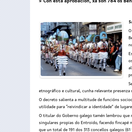
Con esta aprobación, xa son 784 os Ben
S
O
B
n
E
o
a
p
S
etnográfico e cultural, cunha relevante presenza 
O decreto salienta a multitude de funcións socio
utilidade para “reivindicar a identidade” de lugar
O titular do Goberno galego tamén lembrou que ne
singulares propias do Entroido, facendo fincapé n
que un total de 191 dos 313 concellos galegos (61