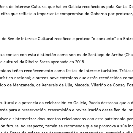
ens de Interese Cultural que hai en Galicia recoñecidos pola Xunta. De
a cifra que reflicte o importante compromiso do Goberno por protexer,
 de Ben de Interese Cultural recoñece e protexe “o conxunto” do Entro
 xa contan con esta distinción como son os de Santiago de Arriba (Chan
e cultural da Ribeira Sacra aprobada en 2018.
roidos teñen recoñecemento como festas de interese turístico. Trátase
turístico nacional; e outros nove entroidos que están recoñecidos como 
oido de Manzaneda, os Xenerais da Ulla, Maceda, Vilariño de Conso, Foz
cultural e a potencia da celebración en Galicia, Rueda destacou que 
arda para a preservación, transmisión e revitalización deste Ben de Int
quivar e sistematizar documentos relacionados con este patrimonio pa
ión futura. Ao respecto, tamén se recomenda que se promova a súa inc