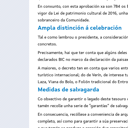
En conxunto, con esta aprobación xa son 784 os B
vigor da Lei de patrimonio cultural de 2016, unh
sobranceiro da Comunidade.
Ampla distinción á celebración
Tal e como lembrou o presidente, a consideración
concretos.
Precisamente, hai que ter conta que algúns deles
declarados BIC no marco da declaración da paisax
A maiores, o decreto ten en conta que varios ent
turístico internacional; do de Verín, de interese 
Laza, Viana do Bolo, o Folión tradicional do Entr
Medidas de salvagarda
Co obxectivo de garantir o legado deste tesouro 
tamén recolle unha serie de “garantías” de salvag
En consecuencia, recóllese a conveniencia de ar
completo, así como para garantir a súa preservac