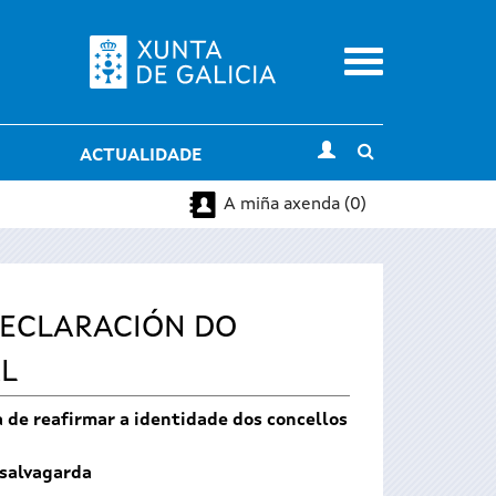
Menu
Toggle
ACTUALIDADE
search
A miña axenda (0)
DECLARACIÓN DO
AL
a de reafirmar a identidade dos concellos
 salvagarda