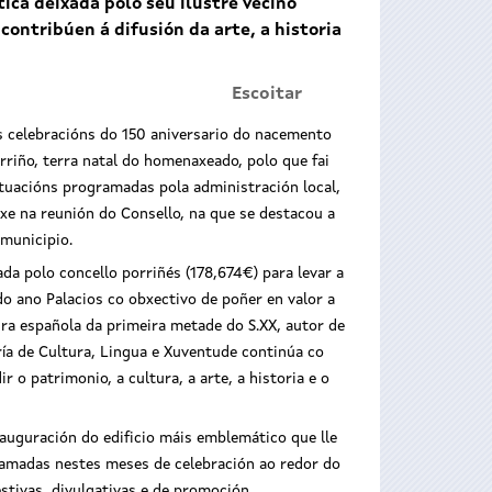
ica deixada polo seu ilustre veciño
contribúen á difusión da arte, a historia
Escoitar
s celebracións do 150 aniversario do nacemento
riño, terra natal do homenaxeado, polo que fai
tuacións programadas pola administración local,
xe na reunión do Consello, na que se destacou a
municipio.
da polo concello porriñés (178,674€) para levar a
o ano Palacios co obxectivo de poñer en valor a
ra española da primeira metade do S.XX, autor de
ría de Cultura, Lingua e Xuventude continúa co
 o patrimonio, a cultura, a arte, a historia e o
uguración do edificio máis emblemático que lle
ogramadas nestes meses de celebración ao redor do
stivas, divulgativas e de promoción.