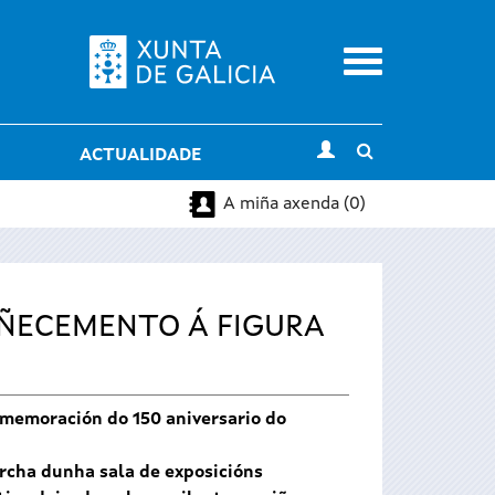
Menu
Toggle
ACTUALIDADE
search
A miña axenda (0)
OÑECEMENTO Á FIGURA
nmemoración do 150 aniversario do
archa dunha sala de exposicións