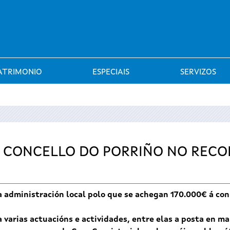
Saltar al menú
ATRIMONIO
ESPECIAIS
SERVIZOS
 CONCELLO DO PORRIÑO NO REC
oa administración local polo que se achegan 170.000€ á co
varias actuacións e actividades, entre elas a posta en m