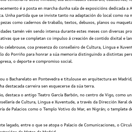
cemento é a posta en marcha dunha sala de exposicións dedicada a Ant
a. Unha partida que se inviste tanto na adaptación do local como na 
n pezas como cadernos de traballo, textos, debuxos, planos ou maqueta
vidades tamén vén sendo intensa durante estes meses con diversas pr
ciativas que se completan co impulso á creación de contido dixital e la
celebrouse, coa presenza do conselleiro de Cultura, Lingua e Xuven
lo do Porriño para honrar a súa memoria distinguindo a distintas per
mpresa, o deporte e compromiso social.
ou o Bacharelato en Pontevedra e titulouse en arquitectura en Madrid
ha destacada carreira sen esquecerse da súa terra.
ño, destaca o antigo Teatro García Barbón, no centro de Vigo, como u
ellería de Cultura, Lingua e Xuventude, a través da Dirección Xeral d
ría de Palacios como o Templo Votivo do Mar, en Nigrán; o templete de
e legado, entre o que se atopa o Palacio de Comunicaciones, o Círculo