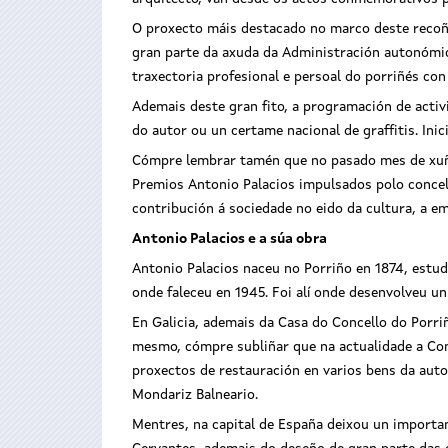
O proxecto máis destacado no marco deste recoñe
gran parte da axuda da Administración autonómic
traxectoria profesional e persoal do porriñés co
Ademais deste gran fito, a programación de acti
do autor ou un certame nacional de graffitis. Ini
Cómpre lembrar tamén que no pasado mes de xuño 
Premios Antonio Palacios impulsados polo concel
contribución á sociedade no eido da cultura, a e
Antonio Palacios e a súa obra
Antonio Palacios naceu no Porriño en 1874, estud
onde faleceu en 1945. Foi alí onde desenvolveu un
En Galicia, ademais da Casa do Concello do Porri
mesmo, cómpre subliñar que na actualidade a Cons
proxectos de restauración en varios bens da auto
Mondariz Balneario.
Mentres, na capital de España deixou un important