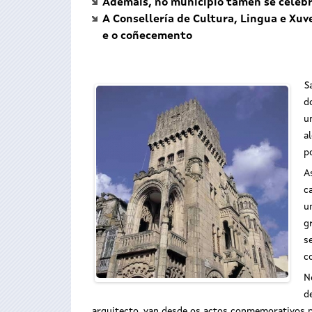
Ademais, no municipio tamén se celebra
A Consellería de Cultura, Lingua e Xuve
e o coñecemento
S
d
u
a
p
A
c
u
g
s
c
N
d
arquitecto, van desde os actos conmemorativos po