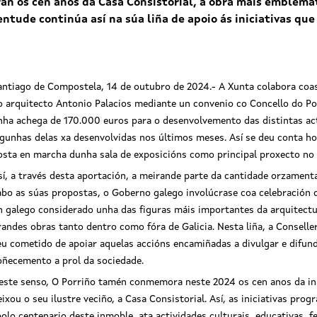
n os cen anos da Casa Consistorial, a obra máis emblemát
ntude continúa así na súa liña de apoio ás iniciativas que 
antiago de Compostela, 14 de outubro de 2024.- A Xunta colabora coa
o arquitecto Antonio Palacios mediante un convenio co Concello do Por
nha achega de 170.000 euros para o desenvolvemento das distintas ac
lgunhas delas xa desenvolvidas nos últimos meses. Así se deu conta ho
osta en marcha dunha sala de exposicións como principal proxecto no 
sí, a través desta aportación, a meirande parte da cantidade orzamenta
abo as súas propostas, o Goberno galego involúcrase coa celebración d
n galego considerado unha das figuras máis importantes da arquitectu
randes obras tanto dentro como fóra de Galicia. Nesta liña, a Conselle
eu cometido de apoiar aquelas accións encamiñadas a divulgar e difundir
oñecemento a prol da sociedade.
este senso, O Porriño tamén conmemora neste 2024 os cen anos da ina
eixou o seu ilustre veciño, a Casa Consistorial. Así, as iniciativas pr
lo centenario deste inmoble, ata actividades culturais, educativas, fe