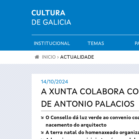
INSTITUCIONAL
TEMAS
P
Menú
INICIO
›
ACTUALIDADE
principal
Vostede
14/10/2024
está
A XUNTA COLABORA CO
aquí
DE ANTONIO PALACIOS
O Consello dá luz verde ao convenio c
nacemento do arquitecto
A terra natal do homenaxeado organiza 