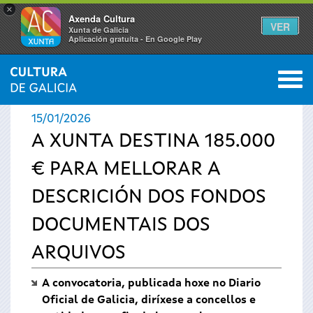
×
Axenda Cultura
VER
Xunta de Galicia
Aplicación gratuíta - En Google Play
Saltar al menú
M
INICIO
›
ACTUALIDADE
0
Vostede
15/01/2026
está
A XUNTA DESTINA 185.000
€ PARA MELLORAR A
aquí
DESCRICIÓN DOS FONDOS
DOCUMENTAIS DOS
ARQUIVOS
A convocatoria, publicada hoxe no Diario
Oficial de Galicia, diríxese a concellos e