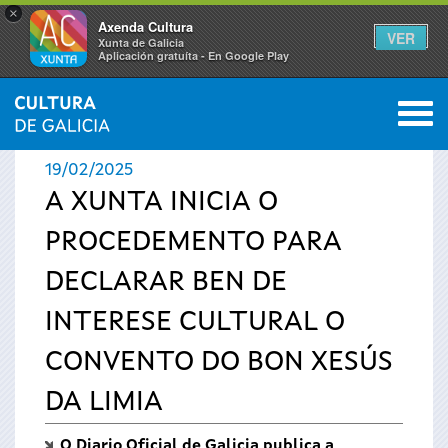
×
Axenda Cultura
VER
Xunta de Galicia
Aplicación gratuíta - En Google Play
Saltar al menú
M
INICIO
›
ACTUALIDADE
0
Vostede
19/02/2025
está
A XUNTA INICIA O
PROCEDEMENTO PARA
aquí
DECLARAR BEN DE
INTERESE CULTURAL O
CONVENTO DO BON XESÚS
DA LIMIA
O Diario Oficial de Galicia publica a