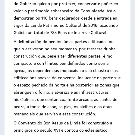
do Goberno galego por protexer, conservar e poñer en
valor o patrimonio sobranceiro da Comunidade. Así o
demostran os 110 bens declarados desde a entrada en
vigor da Lei de Patrimonio Cultural de 2016, acadando
Galicia un total de 783 Bens de Interese Cultural.
A delimitación do ben inclúe as partes edificadas ou
que o estiveron no seu momento, por tratarse dunha
construción que, pese a ter diferentes partes, é moi
compacto e con límites ben definidos como son a
igrexa, as dependencias monacais co seu claustro e as
edificacións anexas do convento. Inclúense na parte sur
o espazo pechado da horta e na posterior as zonas que
abranguen o forno, a alvariza e as infraestruturas
hidráulicas, que contan coa fonte arcada, as canles de
pedra, a fonte de cano, as pías, os alxibes e os dous
mananciais que servían a esta construción.
O Convento do Bon Xesús da Limia foi construído a
principios do século XVI e contou co eclesiástico