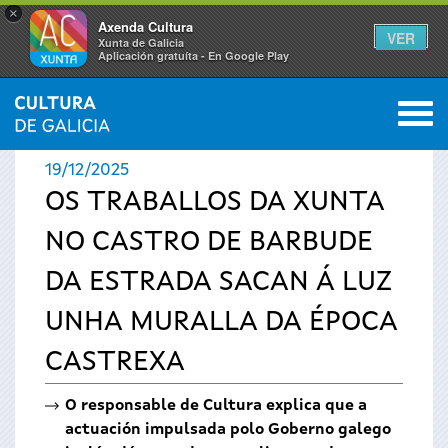
×
Axenda Cultura
VER
Xunta de Galicia
Aplicación gratuíta - En Google Play
Saltar al menú
M
INICIO
›
ACTUALIDADE
0
Vostede
19/12/2025
está
OS TRABALLOS DA XUNTA
NO CASTRO DE BARBUDE
aquí
DA ESTRADA SACAN Á LUZ
UNHA MURALLA DA ÉPOCA
CASTREXA
O responsable de Cultura explica que a
actuación impulsada polo Goberno galego