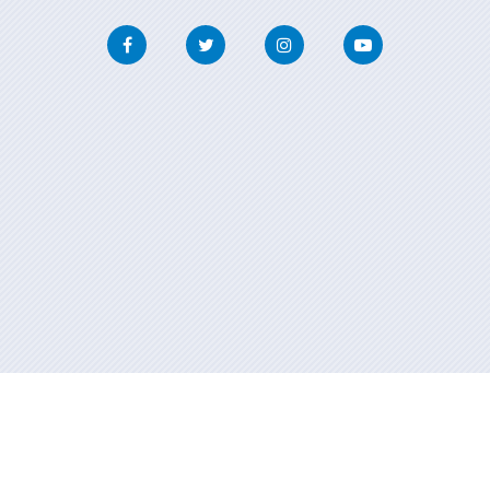
Facebook
Twitter
Instagram
Youtube
Información mantida e publicada na internet pola Xunta de Galicia