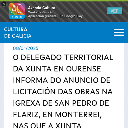
×
Axenda Cultura
VER
Xunta de Galicia
Aplicación gratuíta - En Google Play
Saltar al menú
M
INICIO
›
ACTUALIDADE
0
Vostede
08/01/2025
está
O DELEGADO TERRITORIAL
DA XUNTA EN OURENSE
aquí
INFORMA DO ANUNCIO DE
LICITACIÓN DAS OBRAS NA
IGREXA DE SAN PEDRO DE
FLARIZ, EN MONTERREI,
NAS QUE A XUNTA