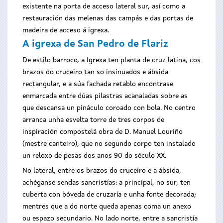
existente na porta de acceso lateral sur, así como a
restauración das melenas das campás e das portas de
madeira de acceso á igrexa.
A igrexa de San Pedro de Flariz
De estilo barroco, a Igrexa ten planta de cruz latina, cos
brazos do cruceiro tan so insinuados e ábsida
rectangular, e a súa fachada retablo encontrase
enmarcada entre dúas pilastras acanaladas sobre as
que descansa un pináculo coroado con bola. No centro
arranca unha esvelta torre de tres corpos de
inspiración compostelá obra de D. Manuel Louriño
(mestre canteiro), que no segundo corpo ten instalado
un reloxo de pesas dos anos 90 do século XX.
No lateral, entre os brazos do cruceiro e a ábsida,
achéganse sendas sancristías: a principal, no sur, ten
cuberta con bóveda de cruzaría e unha fonte decorada;
mentres que a do norte queda apenas coma un anexo
ou espazo secundario. No lado norte, entre a sancristía