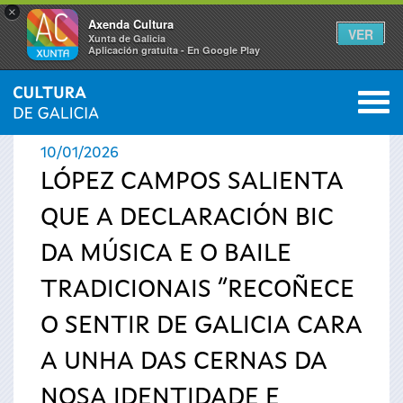
×
Axenda Cultura
VER
Xunta de Galicia
Aplicación gratuíta - En Google Play
Saltar al menú
M
INICIO
›
ACTUALIDADE
0
Vostede
10/01/2026
está
LÓPEZ CAMPOS SALIENTA
QUE A DECLARACIÓN BIC
aquí
DA MÚSICA E O BAILE
TRADICIONAIS “RECOÑECE
O SENTIR DE GALICIA CARA
A UNHA DAS CERNAS DA
NOSA IDENTIDADE E