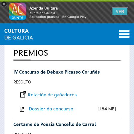
×
Axenda Cultura
VER
Xunta de Galicia
Aplicación gratuíta - En Google Play
Saltar al menú
M
INICIO
0
Vostede
PREMIOS
está
IV Concurso de Debuxo Picasso Coruñés
aquí
RESOLTO
Relación de gañadores
Dossier do concurso
1.84 MB
Certame de Poesía Concello de Carral