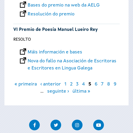
Bases do premio na web da AELG
Resolución do premio
VI Premio de Poesía Manuel Lueiro Rey
RESOLTO
Máis información e bases
Nova do fallo na Asociación de Escritoras
e Escritores en Lingua Galega
Páxinas
« primeira
‹ anterior
1
2
3
4
5
6
7
8
9
…
seguinte ›
última »
Facebook
Twitter
Instagram
Youtube