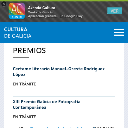
×
Axenda Cultura
VER
Xunta de Galicia
Aplicación gratuíta - En Google Play
Saltar al menú
M
INICIO
0
Vostede
PREMIOS
está
Certame literario Manuel-Oreste Rodríguez
aquí
López
EN TRÁMITE
XIII Premio Galicia de Fotografía
Contemporánea
EN TRÁMITE