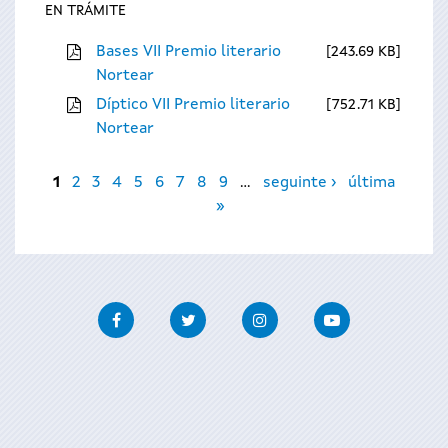
EN TRÁMITE
Bases VII Premio literario
243.69 KB
Nortear
Díptico VII Premio literario
752.71 KB
Nortear
Páxinas
1
2
3
4
5
6
7
8
9
…
seguinte ›
última
»
Facebook
Twitter
Instagram
Youtube