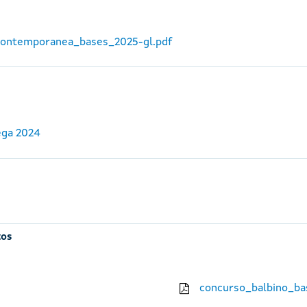
_contemporanea_bases_2025-gl.pdf
ega 2024
tos
concurso_balbino_ba