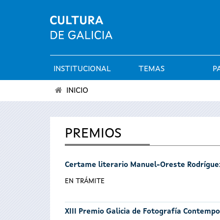
INSTITUCIONAL
TEMAS
P
Menú
INICIO
principal
Vostede
está
PREMIOS
aquí
Certame literario Manuel-Oreste Rodrígue
EN TRÁMITE
XIII Premio Galicia de Fotografía Contemp