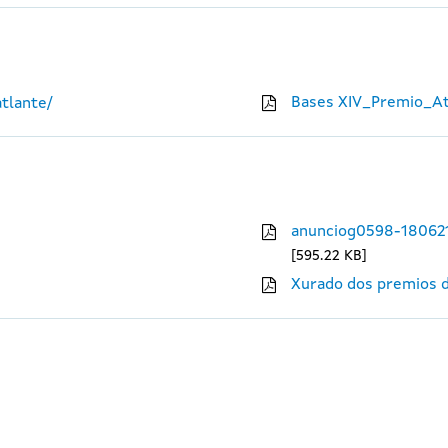
Bases XIV_Premio_At
tlante/
anunciog0598-18062
595.22 KB
Xurado dos premios d