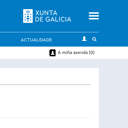
Menu
Toggle
ACTUALIDADE
search
A miña axenda (0)