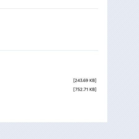
243.69 KB
752.71 KB