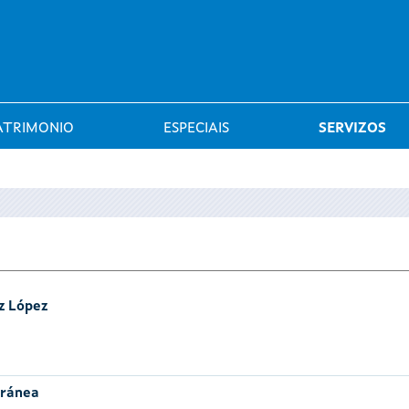
Saltar al menú
ATRIMONIO
ESPECIAIS
SERVIZOS
z López
oránea