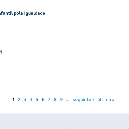
nfantil pola Igualdade
1
1
2
3
4
5
6
7
8
9
…
seguinte ›
última »