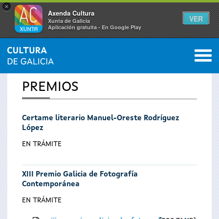
×
Axenda Cultura
VER
Xunta de Galicia
Aplicación gratuíta - En Google Play
Saltar al menú
M
INICIO
0
Vostede
PREMIOS
está
Certame literario Manuel-Oreste Rodríguez
aquí
López
EN TRÁMITE
XIII Premio Galicia de Fotografía
Contemporánea
EN TRÁMITE