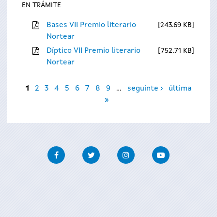
EN TRÁMITE
Bases VII Premio literario
243.69 KB
Nortear
Díptico VII Premio literario
752.71 KB
Nortear
Páxinas
1
2
3
4
5
6
7
8
9
…
seguinte ›
última
»
Facebook
Twitter
Instagram
Youtube