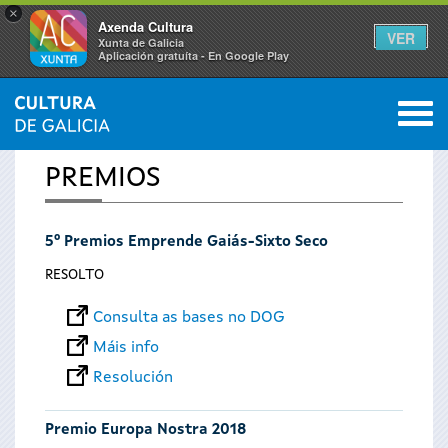
×
Axenda Cultura
VER
Xunta de Galicia
Aplicación gratuíta - En Google Play
Saltar al menú
M
INICIO
0
Vostede
PREMIOS
está
5º Premios Emprende Gaiás-Sixto Seco
aquí
RESOLTO
Consulta as bases no DOG
Máis info
Resolución
Premio Europa Nostra 2018