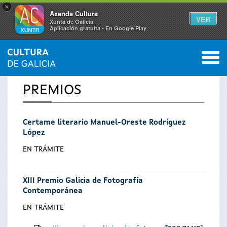
×
Axenda Cultura
VER
Xunta de Galicia
Aplicación gratuíta - En Google Play
Saltar al menú
M
INICIO
0
Vostede
PREMIOS
está
Certame literario Manuel-Oreste Rodríguez
aquí
López
EN TRÁMITE
XIII Premio Galicia de Fotografía
Contemporánea
EN TRÁMITE