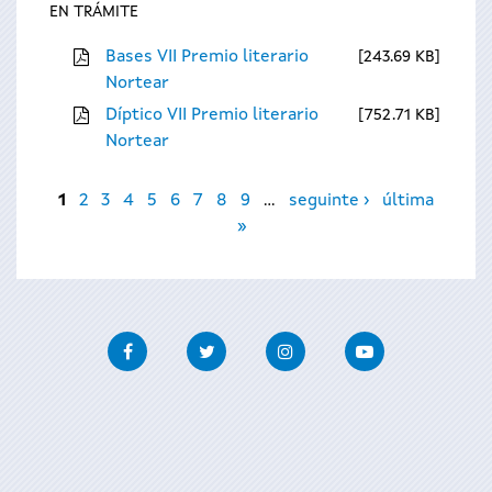
EN TRÁMITE
Bases VII Premio literario
243.69 KB
Nortear
Díptico VII Premio literario
752.71 KB
Nortear
Páxinas
1
2
3
4
5
6
7
8
9
…
seguinte ›
última
»
Facebook
Twitter
Instagram
Youtube