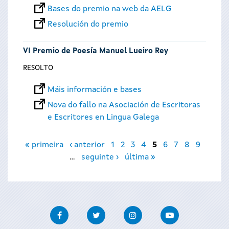
Bases do premio na web da AELG
Resolución do premio
VI Premio de Poesía Manuel Lueiro Rey
RESOLTO
Máis información e bases
Nova do fallo na Asociación de Escritoras
e Escritores en Lingua Galega
Páxinas
« primeira
‹ anterior
1
2
3
4
5
6
7
8
9
…
seguinte ›
última »
Facebook
Twitter
Instagram
Youtube