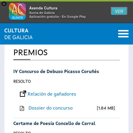
×
Axenda Cultura
VER
Xunta de Galicia
Aplicación gratuíta - En Google Play
Saltar al menú
M
INICIO
0
Vostede
PREMIOS
está
IV Concurso de Debuxo Picasso Coruñés
aquí
RESOLTO
Relación de gañadores
Dossier do concurso
1.84 MB
Certame de Poesía Concello de Carral