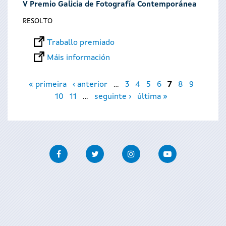
V Premio Galicia de Fotografía Contemporánea
RESOLTO
Traballo premiado
Máis información
Páxinas
« primeira
‹ anterior
…
3
4
5
6
7
8
9
10
11
…
seguinte ›
última »
Facebook
Twitter
Instagram
Youtube