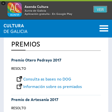
×
Axenda Cultura
VER
Xunta de Galicia
Aplicación gratuíta - En Google Play
Saltar al menú
M
INICIO
0
Vostede
PREMIOS
está
Premio Otero Pedrayo 2017
aquí
RESOLTO
Consulta as bases no DOG
Información sobre os premiados
Premio de Artesanía 2017
RESOLTO