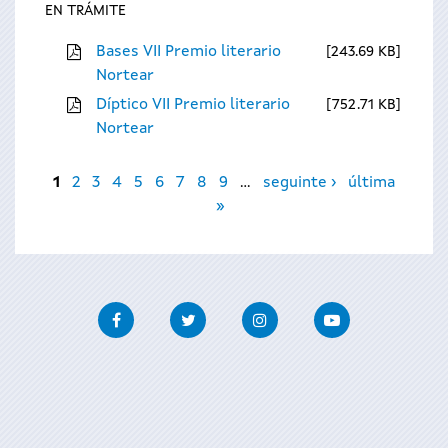
EN TRÁMITE
Bases VII Premio literario
243.69 KB
Nortear
Díptico VII Premio literario
752.71 KB
Nortear
Páxinas
1
2
3
4
5
6
7
8
9
…
seguinte ›
última
»
Facebook
Twitter
Instagram
Youtube