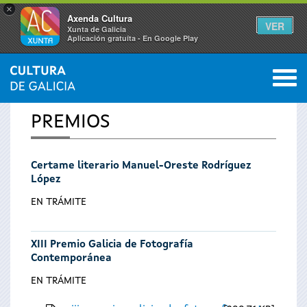
×
Axenda Cultura
VER
Xunta de Galicia
Aplicación gratuíta - En Google Play
Saltar al menú
M
INICIO
0
Vostede
PREMIOS
está
Certame literario Manuel-Oreste Rodríguez
aquí
López
EN TRÁMITE
XIII Premio Galicia de Fotografía
Contemporánea
EN TRÁMITE