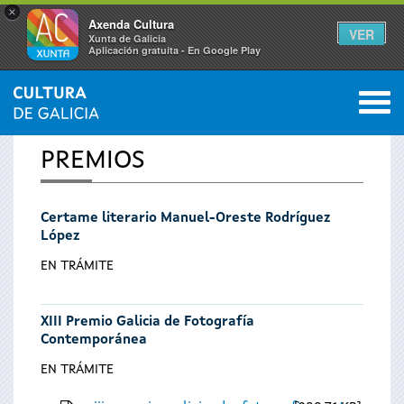
×
Axenda Cultura
VER
Xunta de Galicia
Aplicación gratuíta - En Google Play
Saltar al menú
M
INICIO
0
Vostede
PREMIOS
está
Certame literario Manuel-Oreste Rodríguez
aquí
López
EN TRÁMITE
XIII Premio Galicia de Fotografía
Contemporánea
EN TRÁMITE