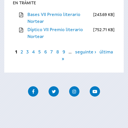
EN TRÁMITE
Bases VII Premio literario
243.69 KB
Nortear
Díptico VII Premio literario
752.71 KB
Nortear
Páxinas
1
2
3
4
5
6
7
8
9
…
seguinte ›
última
»
Facebook
Twitter
Instagram
Youtube