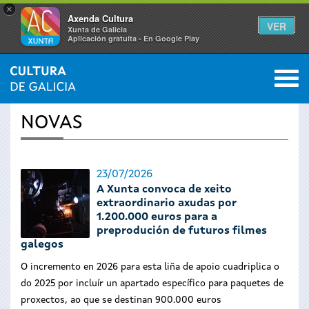
×
Axenda Cultura
VER
Xunta de Galicia
Aplicación gratuíta - En Google Play
Saltar al menú
M
INICIO
›
ACTUALIDADE
0
Vostede
NOVAS
está
aquí
23/07/2026
A Xunta convoca de xeito
extraordinario axudas por
1.200.000 euros para a
preprodución de futuros filmes
galegos
O incremento en 2026 para esta liña de apoio cuadriplica o
do 2025 por incluír un apartado específico para paquetes de
proxectos, ao que se destinan 900.000 euros