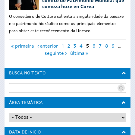
comité de Patrimonio Mundial que
comeza hoxe en Corea
O conselleiro de Cultura salienta a singularidade da paisaxe
e o patrimonio hidráulico como os principais elementos
para obter este recoñecemento da Unesco
Páxinas
« primeira
‹ anterior
1
2
3
4
5
6
7
8
9
…
seguinte ›
última »
BUSCA NO TEXTO
ÁREA TEMÁTICA
DATA DE INICIO