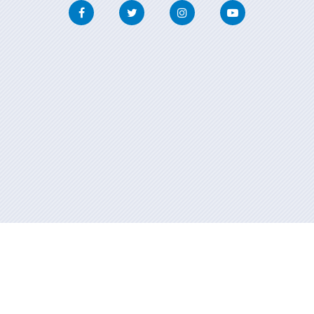
Facebook
Twitter
Instagram
Youtube
Información mantida e publicada na internet pola Xunta de Galicia
Atención á cidadanía