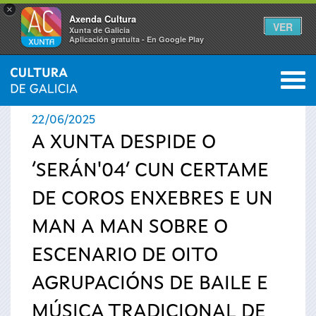
×
Axenda Cultura
VER
Xunta de Galicia
Aplicación gratuíta - En Google Play
Saltar al menú
M
INICIO
›
ACTUALIDADE
0
Vostede
22/06/2025
está
A XUNTA DESPIDE O
‘SERÁN'04’ CUN CERTAME
aquí
DE COROS ENXEBRES E UN
MAN A MAN SOBRE O
ESCENARIO DE OITO
AGRUPACIÓNS DE BAILE E
MÚSICA TRADICIONAL DE