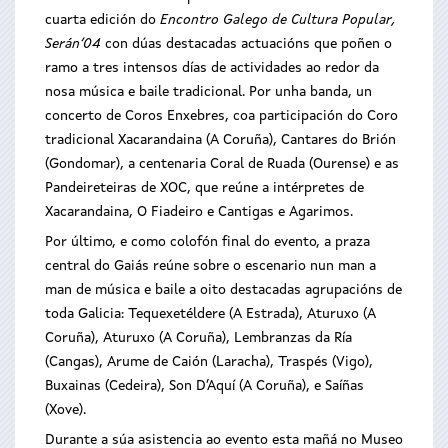
cuarta edición do
Encontro Galego de Cultura Popular,
Serán’04
con dúas destacadas actuacións que poñen o
ramo a tres intensos días de actividades ao redor da
nosa música e baile tradicional. Por unha banda, un
concerto de Coros Enxebres, coa participación do Coro
tradicional Xacarandaina (A Coruña), Cantares do Brión
(Gondomar), a centenaria Coral de Ruada (Ourense) e as
Pandeireteiras de XOC, que reúne a intérpretes de
Xacarandaina, O Fiadeiro e Cantigas e Agarimos.
Por último, e como colofón final do evento, a praza
central do Gaiás reúne sobre o escenario nun man a
man de música e baile a oito destacadas agrupacións de
toda Galicia: Tequexetéldere (A Estrada), Aturuxo (A
Coruña), Aturuxo (A Coruña), Lembranzas da Ría
(Cangas), Arume de Caión (Laracha), Traspés (Vigo),
Buxainas (Cedeira), Son D’Aquí (A Coruña), e Saíñas
(Xove).
Durante a súa asistencia ao evento esta mañá no Museo