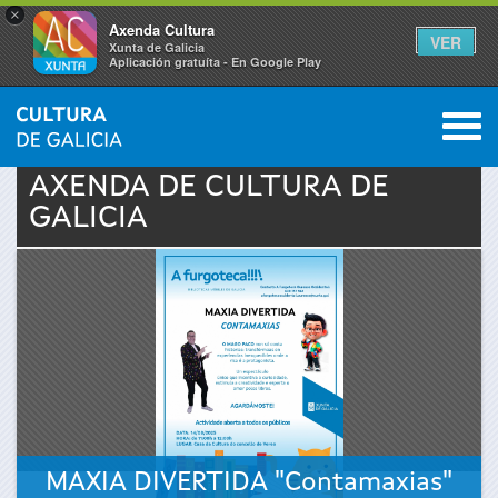
×
Axenda Cultura
VER
Xunta de Galicia
Aplicación gratuíta - En Google Play
Saltar al menú
M
INICIO
›
ACTUALIDADE
›
AXENDA
0
Vostede
AXENDA DE
CULTURA
DE
GALICIA
está
aquí
MAXIA DIVERTIDA "Contamaxias"