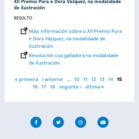
XII Premio Pura e Dora Vázquez, na modalidade
de ilustración
RESOLTO
Máis información sobre o XII Premio Pura
e Dora Vázquez, na modalidade de
ilustración
Resolución coa gañadora na modalidade
de Ilustración
Páxinas
« primeira
‹ anterior
…
10
11
12
13
14
15
16
17
18
seguinte ›
última »
Facebook
Twitter
Instagram
Youtube