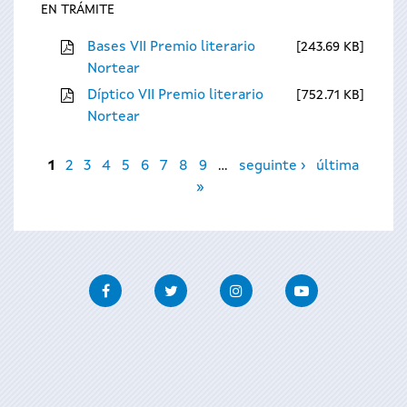
EN TRÁMITE
Bases VII Premio literario
243.69 KB
Nortear
Díptico VII Premio literario
752.71 KB
Nortear
Páxinas
1
2
3
4
5
6
7
8
9
…
seguinte ›
última
»
Facebook
Twitter
Instagram
Youtube