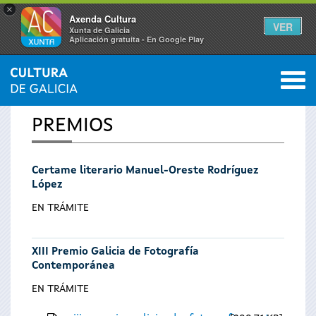
×
Axenda Cultura
VER
Xunta de Galicia
Aplicación gratuíta - En Google Play
Saltar al menú
M
INICIO
0
Vostede
PREMIOS
está
Certame literario Manuel-Oreste Rodríguez
aquí
López
EN TRÁMITE
XIII Premio Galicia de Fotografía
Contemporánea
EN TRÁMITE